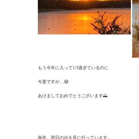
もう今年に入って1/3過ぎているのに
今更ですが…😅
あけましておめでとうございます🌅
毎年、初日の出を見に行っています。