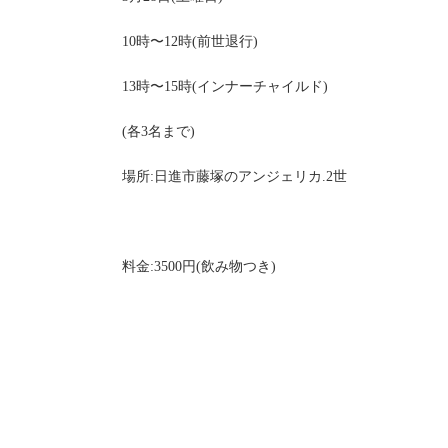
10時〜12時(前世退行)
13時〜15時(インナーチャイルド)
(各3名まで)
場所:日進市藤塚のアンジェリカ.2世
料金:3500円(飲み物つき)