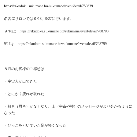
https://rakudoku.sukumane.biz/sukumane/event/detail/758639
名古屋サロンでは９/18、9/27に行います。
９/18は https://rakudoku.sukumane.biz/sukumane/event/detail/768798
9/27は https://rakudoku.sukumane.biz/sukumane/event/detail/768799
８月のお客様のご感想は
・宇宙人が出てきた
・とにかく疲れが取れた
・雑音（思考）がなくなり、上（宇宙や神）のメッセージがより分かるように
なった
・びっこを引いていた足が軽くなった