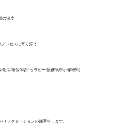
眠の深度
のプロセスに寄り添う
化法/確信体験/ セラピー/後催眠暗示/解催眠
のリラクセーションの練習をします。