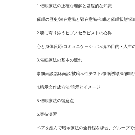
1.催眠療法の正確な理解と基礎的な知識
催眠の歴史/潜在意識と顕在意識/催眠と催眠状態/催
2.魂に寄り添うヒプノセラピストの心得
心と身体反応/コミュニケーション/魂の目的・人生
3.催眠療法の基本の流れ
事前面談臨床面談/被暗示性テスト/催眠誘導法/催眠深
4.暗示文作成方法/暗示とイメージ
5.催眠療法の留意点
6.実技演習
ペアを組んで暗示療法の全行程を練習、グループで