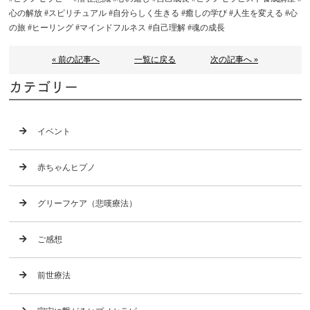
心の解放 #スピリチュアル #自分らしく生きる #癒しの学び #人生を変える #心
の旅 #ヒーリング #マインドフルネス #自己理解 #魂の成長
« 前の記事へ
一覧に戻る
次の記事へ »
カテゴリー
イベント
赤ちゃんヒプノ
グリーフケア（悲嘆療法）
ご感想
前世療法