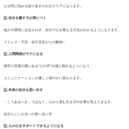
なぜ同じ悩みを繰り返すのかがクリアになります。
2️⃣
自分を癒す力が身につく
他人や環境に左右されず、自分で心を整える方法がわかるようになります。
ストレス・不安・自己否定からの解放✨
3️⃣
人間関係がラクになる
相手の言葉の裏にある“心の声”が感じ取れるようになり、
コミュニケーションが優しく穏やかに変わります。
4️⃣
本来の自分を思い出す
「こうあるべき」ではなく、心から望む生き方や仕事が見えてきます。
自分らしい人生への第一歩に🌸
5️⃣
人の心をサポートできるようになる