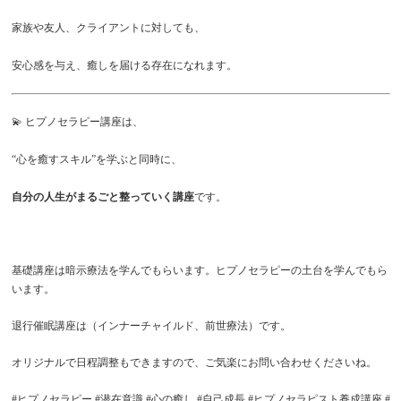
家族や友人、クライアントに対しても、
安心感を与え、癒しを届ける存在になれます。
💫 ヒプノセラピー講座は、
“心を癒すスキル”を学ぶと同時に、
自分の人生がまるごと整っていく講座
です。
基礎講座は暗示療法を学んでもらいます。ヒプノセラピーの土台を学んでもら
います。
退行催眠講座は（インナーチャイルド、前世療法）です。
オリジナルで日程調整もできますので、ご気楽にお問い合わせくださいね。
#ヒプノセラピー #潜在意識 #心の癒し #自己成長 #ヒプノセラピスト養成講座 #