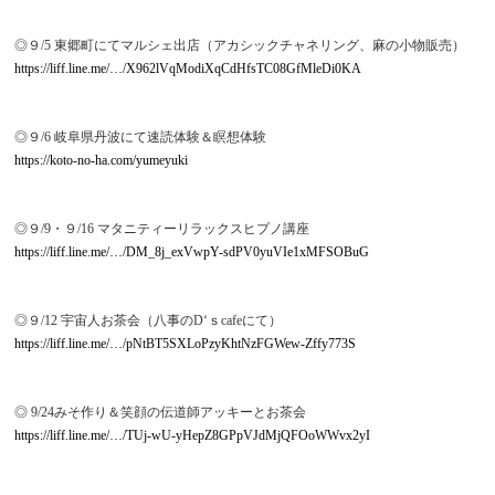
◎９/5 東郷町にてマルシェ出店（アカシックチャネリング、麻の小物販売）
https://liff.line.me/…/X962lVqModiXqCdHfsTC08GfMleDi0KA
◎９/6 岐阜県丹波にて速読体験＆瞑想体験
https://koto-no-ha.com/yumeyuki
◎９/9・９/16 マタニティーリラックスヒプノ講座
https://liff.line.me/…/DM_8j_exVwpY-sdPV0yuVIe1xMFSOBuG
◎９/12 宇宙人お茶会（八事のD‘ｓcafeにて）
https://liff.line.me/…/pNtBT5SXLoPzyKhtNzFGWew-Zffy773S
◎ 9/24みそ作り＆笑顔の伝道師アッキーとお茶会
https://liff.line.me/…/TUj-wU-yHepZ8GPpVJdMjQFOoWWvx2yI