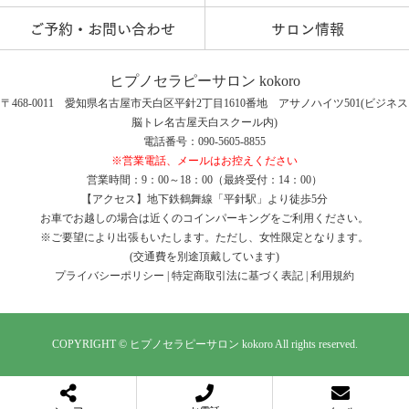
ご予約・お問い合わせ
サロン情報
ヒプノセラピーサロン kokoro
〒468-0011 愛知県名古屋市天白区平針2丁目1610番地 アサノハイツ501(ビジネス
脳トレ名古屋天白スクール内)
電話番号：090-5605-8855
※営業電話、メールはお控えください
営業時間：9：00～18：00（最終受付：14：00）
【アクセス】地下鉄鶴舞線「平針駅」より徒歩5分
お車でお越しの場合は近くのコインパーキングをご利用ください。
※ご要望により出張もいたします。ただし、女性限定となります。
(交通費を別途頂戴しています)
プライバシーポリシー
|
特定商取引法に基づく表記
|
利用規約
COPYRIGHT © ヒプノセラピーサロン kokoro All rights reserved.