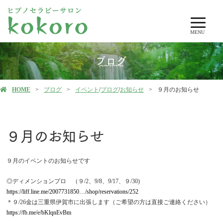
MENU
ブログ
HOME
ブログ
イベント
/
ブログ
/
お知らせ
９月のお知らせ
９月のお知らせ
９月のイベントのお知らせです
◎ディメンションプロ （９/2、9/8、9/17、９/30)
https://liff.line.me/2007731850…/shop/reservations/252
＊９/26金は三重県伊賀市に出張します（ご希望の方は直接ご連絡ください）
https://fb.me/e/bKlqnEvBm