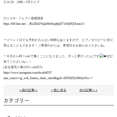
◎９/28 20時～FBライブ
◎１０/6・７ヒプノ基礎講座
https://liff.line.me/…/RoZ8zDYqIaf9eHoaj6pH71tJQHQXmm-U
＊イベント日でも予約が入らない時間もありますので、ヒプノセラピーに切り
替えることもできます！ご希望のかたは、希望日をお知らせくださいね。
＊今月から時々cafeで働くことになりました。ずっと夢だったんです
ぜひ
来てくださいね～！
(名古屋市八事のD’s cafe853)
https://www.instagram.com/dscafe853?
utm_source=ig_web_button_share_sheet&igsh=ZDNlZDc0MzIxNw==
« 前の記事へ
一覧に戻る
次の記事へ »
カテゴリー