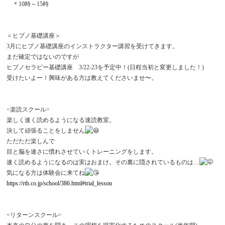
＊10時～15時
＜ヒプノ基礎講座＞
3月にヒプノ基礎講座のインストラクター講習を受けてきます。
まだ確定ではないのですが
ヒプノセラピー基礎講座 3/22-23を予定中！(日程当初と変更しました！)
受けたいよー！興味がある方は教えてくださいませ〜。
<楽読スクール>
楽しく速く読めるようになる速読教室。
決して頑張ることをしません
ただただ楽しんで
目と脳を速さに慣れさせていくトレーニングをします。
速く読めるようになるのは実はおまけ。その裏に隠されているものは…
気になる方は体験会に来てね
https://rth.co.jp/school/386.html#trial_lesson
<リターンスクール>