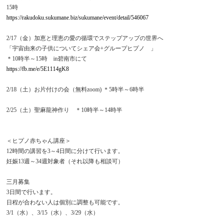
15時
https://rakudoku.sukumane.biz/sukumane/event/detail/546067
2/17（金）加恵と理恵の愛の循環でステップアップの世界へ
「宇宙由来の子供についてシェア会+グループヒプノ 」
＊10時半～15時 in碧南市にて
https://fb.me/e/5E1114gK8
2/18（土）お片付けの会（無料zoom) ＊5時半～6時半
2/25（土）聖麻龍神作り ＊10時半～14時半
＜ヒプノ赤ちゃん講座＞
12時間の講習を3～4日間に分けて行います。
妊娠13週～34週対象者（それ以降も相談可）
三月募集
3日間で行います。
日程が合わない人は個別に調整も可能です。
3/1（水）、3/15（水）、3/29（水）