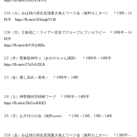
https://fb.me/e/3Nh1A1wVG
1/24（火）みほ姉の潜在意識書き換えワーク会（無料モニター） ＊13時～14
時半
https://fb.me/e/2OnzqkVCB
1/30（月）立春前に！ライアー音浴でグループヒプノセラピー ＊10時半～14
時半
https://fb.me/e/4eVN2yBHx
2/2（木）聖麻龍神作り（あやのちゃん講師） ＊10時半～14時半
https://fb.me/e/27uTvGDLK
2/3（金）癒し染め～黄色～ ＊10時半～14時
2/4（土）神聖幾何学綿棒ワーク ＊10時半～14時半
https://fb.me/e/28cGwKKR3
2/6（月）お片付けの会（無料zoom） ＊11時～12時、13時～14時
2/10（金）みほ姉の潜在意識書き換えワーク会（無料モニター） ＊13時半～