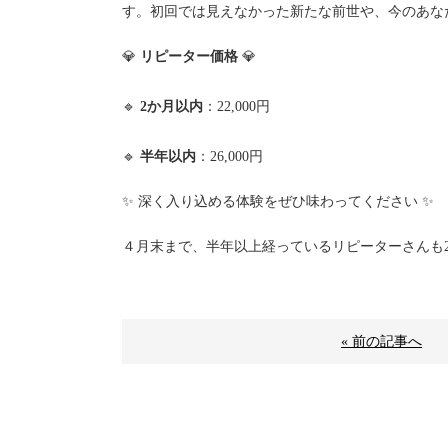
す。初回では見えなかった新たな前世や、今のあな
💎
リピーター価格
💎
🔹
2か月以内
：22,000円
🔹
半年以内
：26,000円
✨ 深く入り込める体験をぜひ味わってください ✨
４月末まで、半年以上経っているリピーターさんも2
« 前の記事へ