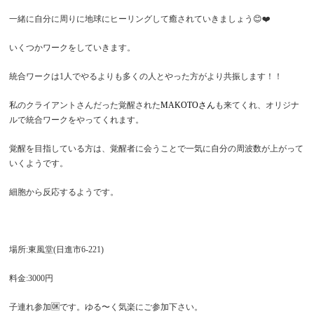
一緒に自分に周りに地球にヒーリングして癒されていきましょう😊❤️
いくつかワークをしていきます。
統合ワークは1人でやるよりも多くの人とやった方がより共振します！！
私のクライアントさんだった覚醒された
MAKOTOさん
も来てくれ、オリジナ
ルで統合ワークをやってくれます。
覚醒を目指している方は、覚醒者に会うことで一気に自分の周波数が上がって
いくようです。
細胞から反応するようです。
場所:東風堂(日進市6-221)
料金:3000円
子連れ参加🆗です。ゆる〜く気楽にご参加下さい。