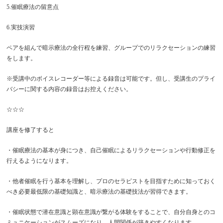
5.催眠療法の留意点
6.実技演習
ペアを組んで暗示療法の全行程を練習、グループでのリラクセーションの練習
をします。
※受講中のボイスレコーダー等による録音は可能です。但し、受講生のプライ
バシーに関する内容の録音はお控えください。
☆☆☆
講座を修了すると
・催眠療法の基本が身につき、自己催眠によるリラクセーションや行動修正を
行えるようになります。
・他者催眠を行う基本を理解し、プロのセラピストを目指すために知っておく
べき必要最低限の基礎知識と、暗示療法の基礎技法が習得できます。
・催眠状態で潜在意識と顕在意識が繋がる体験をすることで、自分自身とのコ
ミュニケーションがスムーズになり、人間関係が築きやすくなります。