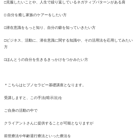
□克服したいことや、人生で繰り返しているネガティブパターンがある肩
□ 自分を癒し家族のケアーをしたい方
□潜在意識をもっと知り、自分の癖を知っていきたい方
□ビジネス、活動に、潜在意識に関する知識や、その活用法を応用してみたい
方
□ほんとうの自分を生きるきっかけをつかみたい方
＊こちらはヒプノセラピー基礎講座となります。
受講しますと、この手法(暗示法)を
ご自身の活動の中で
クライアントさんに提供することが可能となりますが
前世療法や年齢退行療法といった療法を