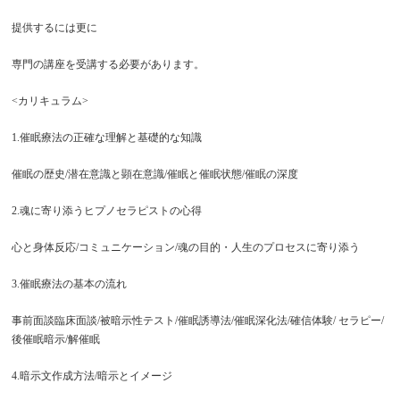
提供するには更に
専門の講座を受講する必要があります。
<カリキュラム>
1.催眠療法の正確な理解と基礎的な知識
催眠の歴史/潜在意識と顕在意識/催眠と催眠状態/催眠の深度
2.魂に寄り添うヒプノセラピストの心得
心と身体反応/コミュニケーション/魂の目的・人生のプロセスに寄り添う
3.催眠療法の基本の流れ
事前面談臨床面談/被暗示性テスト/催眠誘導法/催眠深化法/確信体験/ セラピー/
後催眠暗示/解催眠
4.暗示文作成方法/暗示とイメージ