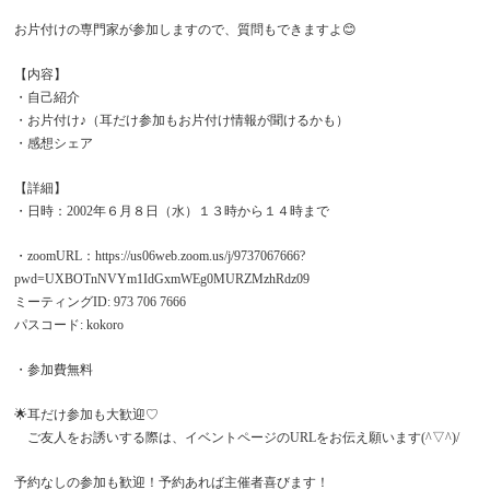
お片付けの専門家が参加しますので、質問もできますよ😊
【内容】
・自己紹介
・お片付け♪（耳だけ参加もお片付け情報が聞けるかも）
・感想シェア
【詳細】
・日時：2002年６月８日（水）１３時から１４時まで
・zoomURL：https://us06web.zoom.us/j/9737067666?
pwd=UXBOTnNVYm1IdGxmWEg0MURZMzhRdz09
ミーティングID: 973 706 7666
パスコード: kokoro
・参加費無料
🌟耳だけ参加も大歓迎♡
ご友人をお誘いする際は、イベントページのURLをお伝え願います(^▽^)/
予約なしの参加も歓迎！予約あれば主催者喜びます！