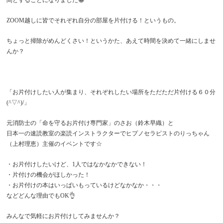
ZOOM越しに皆でそれぞれ自分の部屋を片付ける！というもの。
ちょっと掃除がめんどくさい！というかた、あえて時間を決めて一緒にしませ
んか？
「お片付けしたい人が集まり、それぞれしたい場所をただただ片付ける６０分
(^▽^)/」
元消防士の「命を守るお片付け専門家」のさお（鈴木早織）と
日本一の速読教室の楽読インストラクターでヒプノセラピストのりっちゃん
（上村理恵）主催のイベントです☆
・お片付けしたいけど、1人ではなかなかできない！
・片付けの機会がほしかった！
・お片付けの本はいっぱいもっているけどなかなか・・・
などどんな理由でもOK👌
みんなで気軽にお片付けしてみませんか？