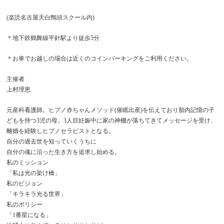
(楽読名古屋天白鴨頭スクール内)
＊地下鉄鶴舞線平針駅より徒歩5分
＊お車でお越しの場合は近くのコインパーキングをご利用ください。
主催者
上村理恵
元産科看護師。ヒプノ赤ちゃんメソッド(催眠出産)を伝えており胎内記憶の子
どもを持つ3児の母。3人目妊娠中に家の神棚が落ちてきてメッセージを受け、
離婚を経験しヒプノセラピストとなる。
自分の過去世を知っていくうちに
自分の魂に沿った生き方を追求し始める。
私のミッション
「私は光の架け橋」
私のビジョン
「キラキラ光る世界」
私のポリシー
「1番星になる」