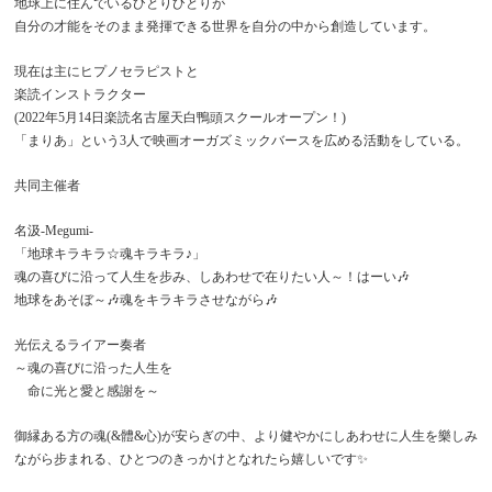
地球上に住んでいるひとりひとりが
自分の才能をそのまま発揮できる世界を自分の中から創造しています。
現在は主にヒプノセラピストと
楽読インストラクター
(2022年5月14日楽読名古屋天白鴨頭スクールオープン！)
「まりあ」という3人で映画オーガズミックバースを広める活動をしている。
共同主催者
名汲-Megumi-
「地球キラキラ☆魂キラキラ♪」
魂の喜びに沿って人生を步み、しあわせで在りたい人～！はーい🎶
地球をあそぼ～🎶魂をキラキラさせながら🎶
光伝えるライアー奏者
～魂の喜びに沿った人生を
命に光と愛と感謝を～
御縁ある方の魂(&體&心)が安らぎの中、より健やかにしあわせに人生を樂しみ
ながら步まれる、ひとつのきっかけとなれたら嬉しいです✨