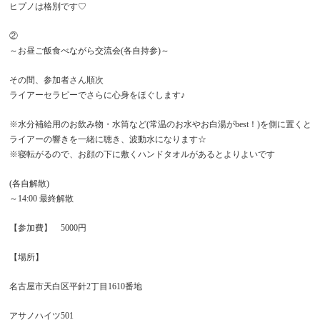
ヒプノは格別です♡
②
～お昼ご飯食べながら交流会(各自持参)～
その間、参加者さん順次
ライアーセラピーでさらに心身をほぐします♪
※水分補給用のお飲み物・水筒など(常温のお水やお白湯がbest！)を側に置くと
ライアーの響きを一緒に聴き、波動水になります☆
※寝転がるので、お顔の下に敷くハンドタオルがあるとよりよいです
(各自解散)
～14:00 最終解散
【参加費】 5000円
【場所】
名古屋市天白区平針2丁目1610番地
アサノハイツ501