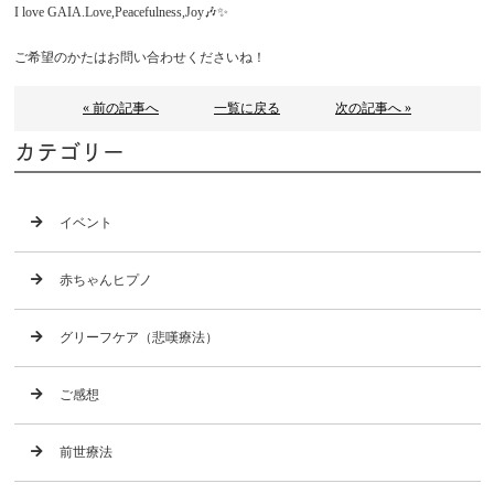
I love GAIA.Love,Peacefulness,Joy🎶✨
ご希望のかたはお問い合わせくださいね！
« 前の記事へ
一覧に戻る
次の記事へ »
カテゴリー
イベント
赤ちゃんヒプノ
グリーフケア（悲嘆療法）
ご感想
前世療法