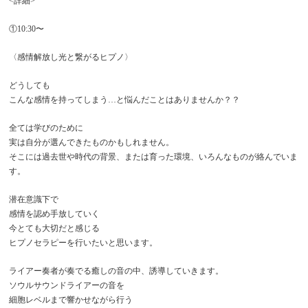
<詳細>
①10:30〜
〈感情解放し光と繋がるヒプノ〉
どうしても
こんな感情を持ってしまう…と悩んだことはありませんか？？
全ては学びのために
実は自分が選んできたものかもしれません。
そこには過去世や時代の背景、または育った環境、いろんなものが絡んでいま
す。
潜在意識下で
感情を認め手放していく
今とても大切だと感じる
ヒプノセラピーを行いたいと思います。
ライアー奏者が奏でる癒しの音の中、誘導していきます。
ソウルサウンドライアーの音を
細胞レベルまで響かせながら行う